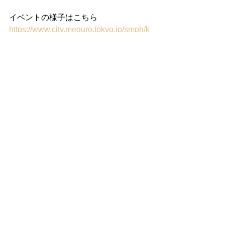
イベントの様子はこちら
https://www.city.meguro.tokyo.jp/smph/k
urashi/sports_koen_yoka/sports/olympic
_paralympic/hosttown/kenyaday2018.ht
ml
すべて表示
最新記事