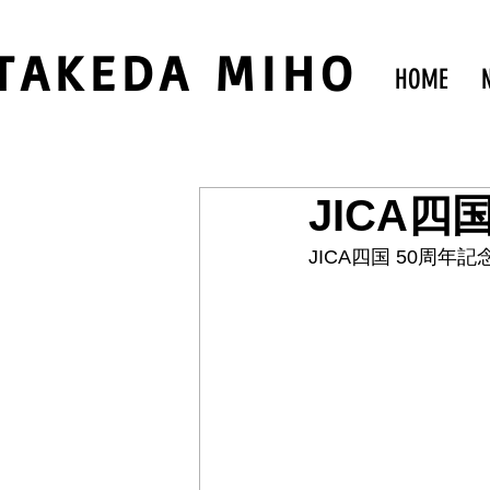
TAKEDA MIHO
HOME
JICA四
JICA四国 50周